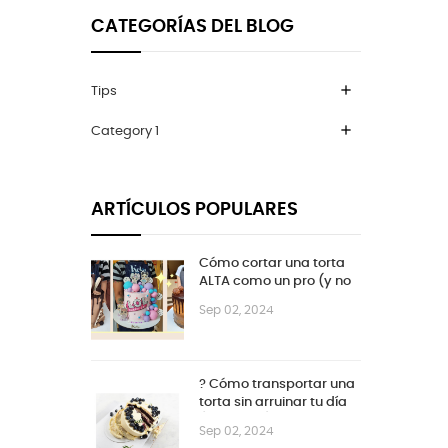
CATEGORÍAS DEL BLOG
add
Tips
add
Category 1
ARTÍCULOS POPULARES
Cómo cortar una torta
ALTA como un pro (y no
despedazar el
Sep 02, 2024
cumpleaños)
? Cómo transportar una
torta sin arruinar tu día
(ni la torta)
Sep 02, 2024