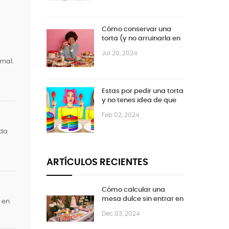
Cómo conservar una
torta (y no arruinarla en
el intento)
Jul 20, 2024
 mal.
Estas por pedir una torta
y no tenes idea de que
tamaño.
Feb 02, 2024
ada
ARTÍCULOS RECIENTES
Cómo calcular una
mesa dulce sin entrar en
 en
pánico (ni quedarte sin
Dec 03, 2024
postre)