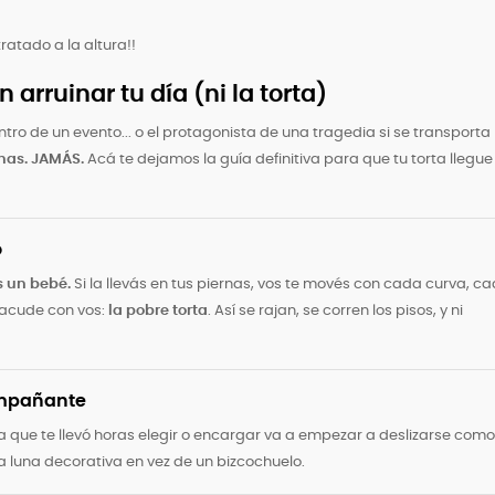
ratado a la altura!!
 arruinar tu día (ni la torta)
ro de un evento... o el protagonista de una tragedia si se transporta
rnas. JAMÁS.
Acá te dejamos la guía definitiva para que tu torta llegue
o
s un bebé.
Si la llevás en tus piernas, vos te movés con cada curva, c
sacude con vos:
la pobre torta
. Así se rajan, se corren los pisos, y ni
ompañante
sa que te llevó horas elegir o encargar va a empezar a deslizarse como
a luna decorativa en vez de un bizcochuelo.