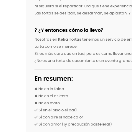
Ni siquiera si el repartidor jura que tiene experienci
Las tortas se deslizan, se desarman, se aplastan.
? ¿Y entonces cómo la llevo?
Nosotras en
Keka Tortas
tenemos un servicio de en
torta como se merece.
Sí, es más caro que un taxi, pero es como llevar un
¿No es una torta de casamiento o un evento grande? P
En resumen:
❌ No en la falda
❌ No en el asiento
❌ No en moto
✅ Sí en el piso o el baúl
✅ Sí con aire si hace calor
✅ Sí con amor (¡y precaución pastelera!)