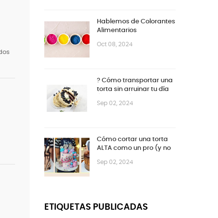
Hablemos de Colorantes
Alimentarios
Oct 08, 2024
odos
? Cómo transportar una
torta sin arruinar tu día
(ni la torta)
Sep 02, 2024
Cómo cortar una torta
ALTA como un pro (y no
despedazar el
Sep 02, 2024
cumpleaños)
ETIQUETAS PUBLICADAS