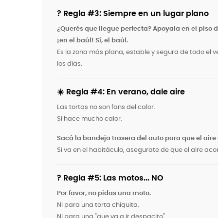
? Regla #3: Siempre en un lugar plano
¿Querés que llegue perfecta? Apoyala en el piso 
¡en el baúl! Sí, el baúl.
Es la zona más plana, estable y segura de todo el v
los días.
☀️ Regla #4: En verano, dale aire
Las tortas no son fans del calor.
Si hace mucho calor:
Sacá la bandeja trasera del auto para que el aire
Si va en el habitáculo, asegurate de que el aire aco
? Regla #5: Las motos... NO
Por favor, no pidas una moto.
Ni para una torta chiquita.
Ni para una "que va a ir despacito".