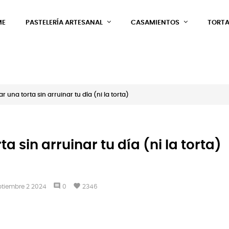
ME
PASTELERÍA ARTESANAL
CASAMIENTOS
TORTA
 una torta sin arruinar tu día (ni la torta)
 sin arruinar tu día (ni la torta)
comment
favorite
ptiembre
2
2024
0
2346