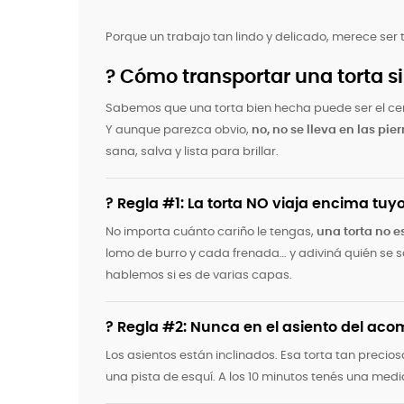
Porque un trabajo tan lindo y delicado, merece ser t
? Cómo transportar una torta sin
Sabemos que una torta bien hecha puede ser el cent
Y aunque parezca obvio,
no, no se lleva en las pie
sana, salva y lista para brillar.
? Regla #1: La torta NO viaja encima tuy
No importa cuánto cariño le tengas,
una torta no e
lomo de burro y cada frenada… y adiviná quién se 
hablemos si es de varias capas.
? Regla #2: Nunca en el asiento del ac
Los asientos están inclinados. Esa torta tan precio
una pista de esquí. A los 10 minutos tenés una medi