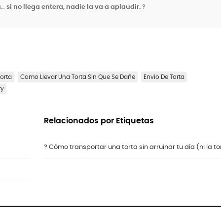
a…
si no llega entera, nadie la va a aplaudir.
?
orta
Como Llevar Una Torta Sin Que Se Dañe
Envio De Torta
ry
Relacionados por Etiquetas
? Cómo transportar una torta sin arruinar tu día (ni la to