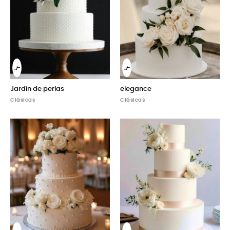


Jardín de perlas
elegance
Clásicas
Clásicas