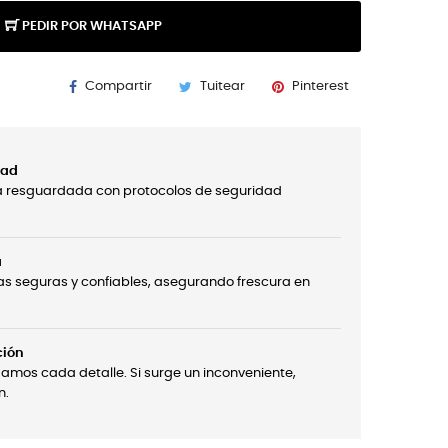
PEDIR POR WHATSAPP
Compartir
Tuitear
Pinterest
dad
á resguardada con protocolos de seguridad
a
s seguras y confiables, asegurando frescura en
ción
damos cada detalle. Si surge un inconveniente,
n.