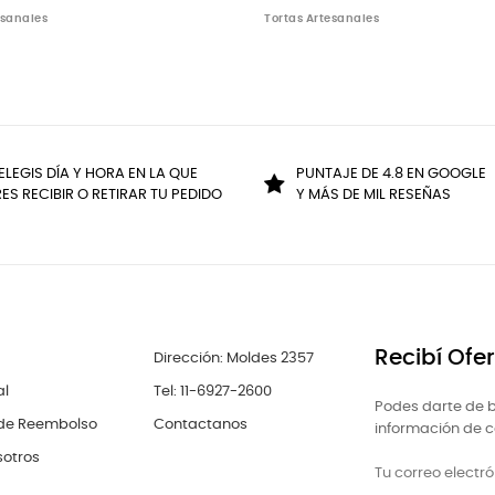
esanales
Tortas Artesanales
ELEGIS DÍA Y HORA EN LA QUE
PUNTAJE DE 4.8 EN GOOGLE
ES RECIBIR O RETIRAR TU PEDIDO
Y MÁS DE MIL RESEÑAS
Recibí Ofe
Dirección: Moldes 2357
al
Tel: 11-6927-2600
Podes darte de b
 de Reembolso
Contactanos
información de co
sotros