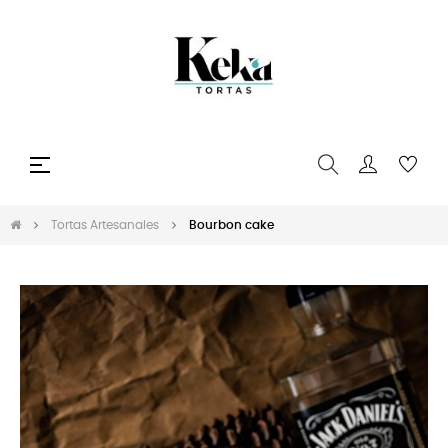
Navegación
☰
de
palanca
Tortas Artesanales
Bourbon cake