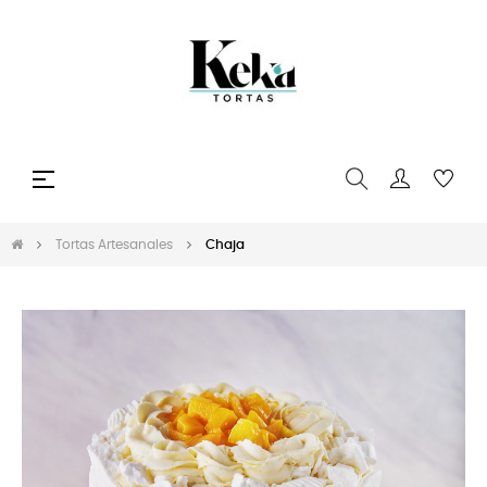
Navegación
☰
de
palanca
Tortas Artesanales
Chaja