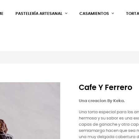
ME
PASTELERÍA ARTESANAL
CASAMIENTOS
TORTA
Cafe Y Ferrero
Una creacion By Keka.
Una torta especial para los am
hermosa y su sabor es una exq
capas de ganache y otra capa
semiamargo hacen que sea muy
una muy delgada cobertura de