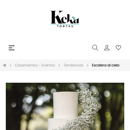
Navegación
☰
de
palanca
Casamientos - Eventos
Tendencias
Escalera al cielo