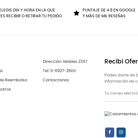
ELEGIS DÍA Y HORA EN LA QUE
PUNTAJE DE 4.8 EN GOOGLE
ES RECIBIR O RETIRAR TU PEDIDO
Y MÁS DE MIL RESEÑAS
Recibí Ofe
Dirección: Moldes 2357
al
Tel: 11-6927-2600
Podes darte de b
 de Reembolso
Contactanos
información de co
sotros