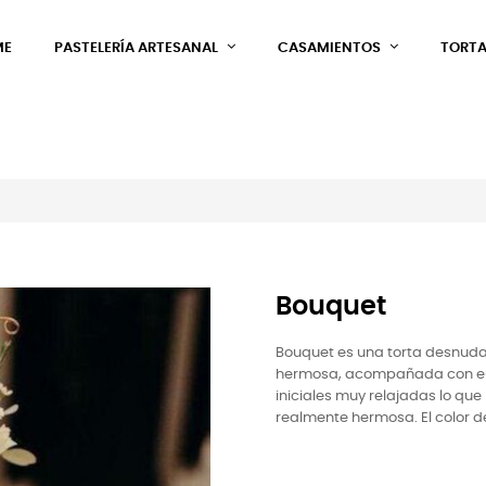
ME
PASTELERÍA ARTESANAL
CASAMIENTOS
TORTA
Bouquet
Bouquet es una torta desnuda 
hermosa, acompañada con eucal
iniciales muy relajadas lo qu
realmente hermosa. El color de 