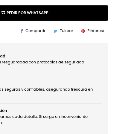
PEDIR POR WHATSAPP
Compartir
Tuitear
Pinterest
dad
á resguardada con protocolos de seguridad
a
s seguras y confiables, asegurando frescura en
ción
damos cada detalle. Si surge un inconveniente,
n.