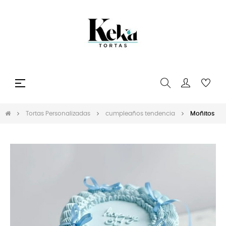
Navegación
☰
de
palanca
Tortas Personalizadas
cumpleaños tendencia
Moñitos