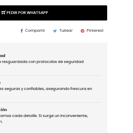
PEDIR POR WHATSAPP
Compartir
Tuitear
Pinterest
dad
á resguardada con protocolos de seguridad
a
s seguras y confiables, asegurando frescura en
ción
damos cada detalle. Si surge un inconveniente,
n.