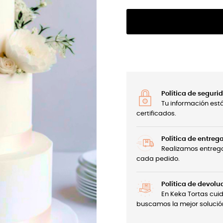
Política de seguri
Tu información est
certificados.
Política de entreg
Realizamos entrega
cada pedido.
Política de devolu
En Keka Tortas cui
buscamos la mejor solució