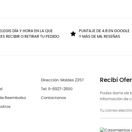
ELEGIS DÍA Y HORA EN LA QUE
PUNTAJE DE 4.8 EN GOOGLE
ES RECIBIR O RETIRAR TU PEDIDO
Y MÁS DE MIL RESEÑAS
Recibí Ofe
Dirección: Moldes 2357
al
Tel: 11-6927-2600
Podes darte de b
 de Reembolso
Contactanos
información de co
sotros